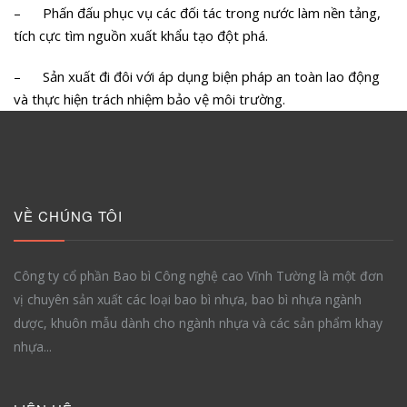
– Phấn đấu phục vụ các đối tác trong nước làm nền tảng,
tích cực tìm nguồn xuất khẩu tạo đột phá.
– Sản xuất đi đôi với áp dụng biện pháp an toàn lao động
và thực hiện trách nhiệm bảo vệ môi trường.
VỀ CHÚNG TÔI
Công ty cổ phần Bao bì Công nghệ cao Vĩnh Tường là một đơn
vị chuyên sản xuất các loại bao bì nhựa, bao bì nhựa ngành
dược, khuôn mẫu dành cho ngành nhựa và các sản phẩm khay
nhựa...