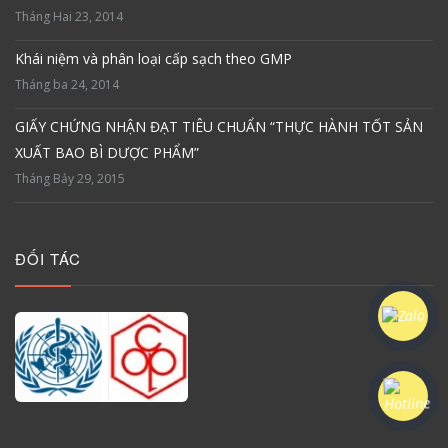
Tháng Hai 23, 2014
Khái niệm và phân loại cấp sạch theo GMP
Tháng ba 24, 2014
GIẤY CHỨNG NHẬN ĐẠT TIÊU CHUẨN “THỰC HÀNH TỐT SẢN
XUẤT BAO BÌ DƯỢC PHẨM”
Tháng Bảy 29, 2015
ĐỐI TÁC