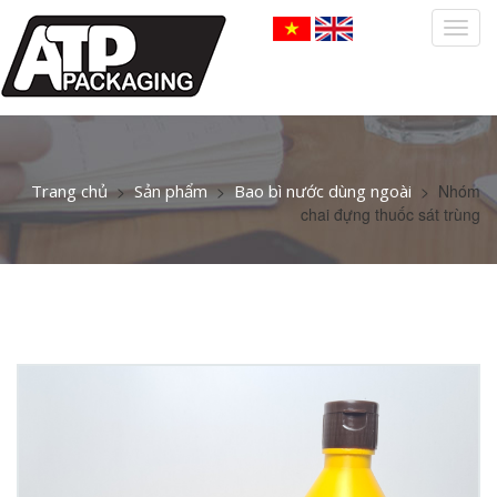
Togg
navig
Trang chủ
>
Sản phẩm
>
Bao bì nước dùng ngoài
>
Nhóm
chai đựng thuốc sát trùng